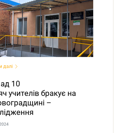
и далі
ад 10
яч учителів бракує на
овоградщині –
лідження
2024