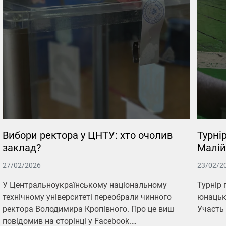
Вибори ректора у ЦНТУ: хто очолив
Турні
заклад?
Малій
27/02/2026
23/02/2
У Центральноукраїнському національному
Турнір 
технічному університеті переобрали чинного
юнацьки
ректора Володимира Кропівного. Про це виш
Участь 
повідомив на сторінці у Facebook.…