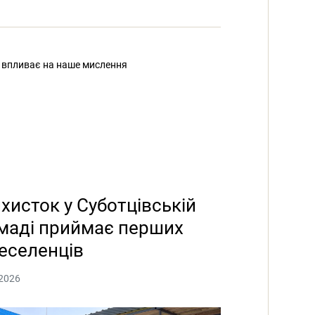
а впливає на наше мислення
хисток у Суботцівській
маді приймає перших
еселенців
2026