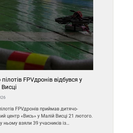
р пілотів FPVдронів відбувся у
 Висці
026
пілотів FPVдронів приймав дитячо-
й центр «Вись» у Малій Висці 21 лютого.
у ньому взяли 39 учасників із…