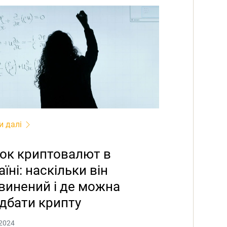
и далі
ок криптовалют в
аїні: наскільки він
винений і де можна
дбати крипту
2024