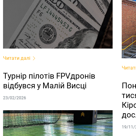
Читати далі
Читат
Турнір пілотів FPVдронів
Пон
відбувся у Малій Висці
тис
23/02/2026
Кір
дос
19/11/