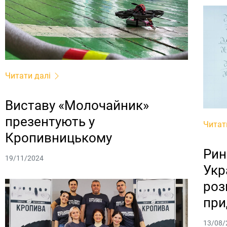
Читати далі
Виставу «Молочайник»
презентують у
Читат
Кропивницькому
Рин
19/11/2024
Укр
роз
при
13/08/