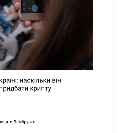
аїні: наскільки він
 придбати крипту
овнити Ламбруско