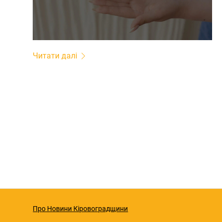
Читати далі
Про Новини Кіровоградщини