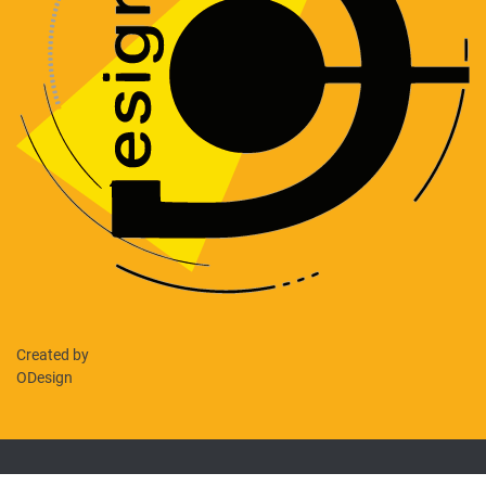
Created by
ODesign