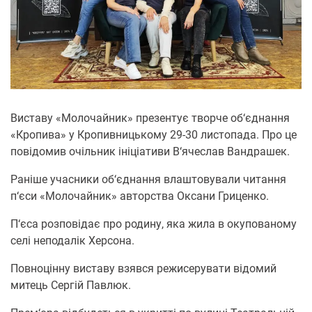
Виставу «Молочайник» презентує творче об‘єднання
«Кропива» у Кропивницькому 29-30 листопада. Про це
повідомив очільник ініціативи В‘ячеслав Вандрашек.
Раніше учасники об‘єднання влаштовували читання
п‘єси «Молочайник» авторства Оксани Гриценко.
П‘єса розповідає про родину, яка жила в окупованому
селі неподалік Херсона.
Повноцінну виставу взявся режисерувати відомий
митець Сергій Павлюк.