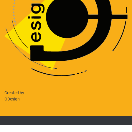
Created by
ODesign