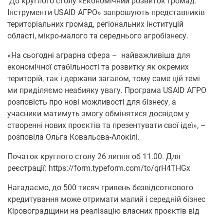
До круглого столу «Економічний розвиток громад.
Інструменти USAID АГРО» запрошують представників
територіальних громад, регіональних інституцій
області, мікро-малого та середнього агробізнесу.
«На сьогодні аграрна сфера – найважливіша для
економічної стабільності та розвитку як окремих
територій, так і держави загалом, тому саме цій темі
ми приділяємо неабияку увагу. Програма USAID АГРО
розповість про нові можливості для бізнесу, а
учасники матимуть змогу обмінятися досвідом у
створенні нових проєктів та презентувати свої ідеї», –
розповіла Ольга Ковальова-Алокілі.
Початок круглого столу 26 липня об 11.00. Для
реєстрації: https://form.typeform.com/to/qrH4THGx
Нагадаємо, до 500 тисяч гривень безвідсоткового
кредитування може отримати малий і середній бізнес
Кіровоградщини на реалізацію власних проєктів від