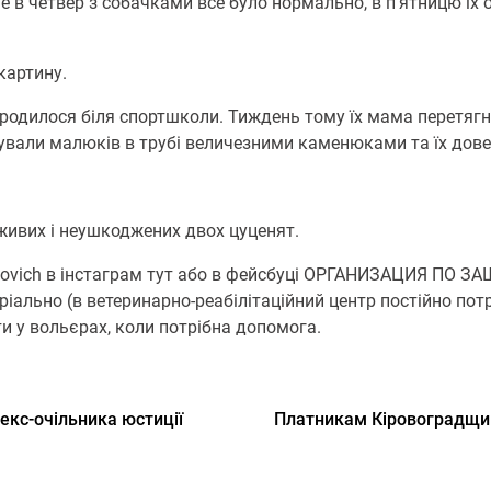
е в четвер з собачками все було нормально, в п’ятницю їх 
картину.
родилося біля спортшколи. Тиждень тому їх мама перетяг
рували малюків в трубі величезними каменюками та їх дове
ивих і неушкоджених двох цуценят.
movich в інстаграм тут або в фейсбуці ОРГАНИЗАЦИЯ П
ьно (в ветеринарно-реабілітаційний центр постійно потрі
и у вольєрах, коли потрібна допомога.
 екс-очільника юстиції
Платникам Кіровоградщин