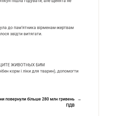
опікун пішла годувати, але щенята не
нула до пам’ятника вірменам-жертвам
лося звідти витягати.
О ЗАЩИТЕ ЖИВОТНЫХ БИМ
бен корм і ліки для тварин), допомогти
и повернули більше 280 млн гривень
→
ПДВ