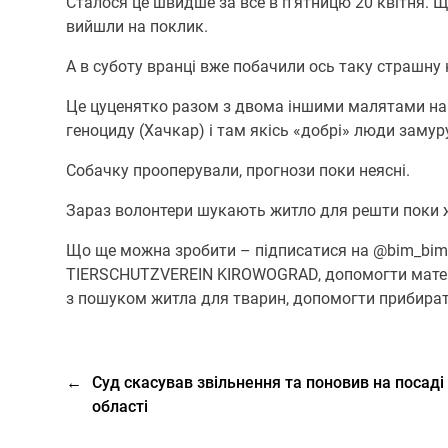
Сталося це швидше за все в п’ятницю 20 квітня. Щ
вийшли на поклик.
А в суботу вранці вже побачили ось таку страшну 
Це цуценятко разом з двома іншими малятами на
геноциду (Хачкар) і там якісь «добрі» люди заму
Собачку прооперували, прогнози поки неясні.
Зараз волонтери шукають житло для решти поки ж
Що ще можна зробити – підписатися на @bim_bi
TIERSCHUTZVEREIN KIROWOGRAD, допомогти матеріал
з пошуком житла для тварин, допомогти прибират
←
Суд скасував звільнення та поновив на посаді
області