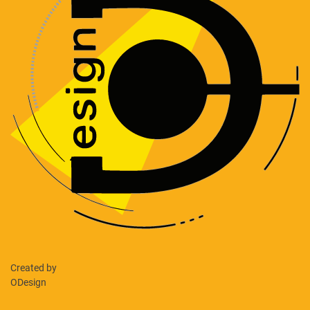
Created by
ODesign