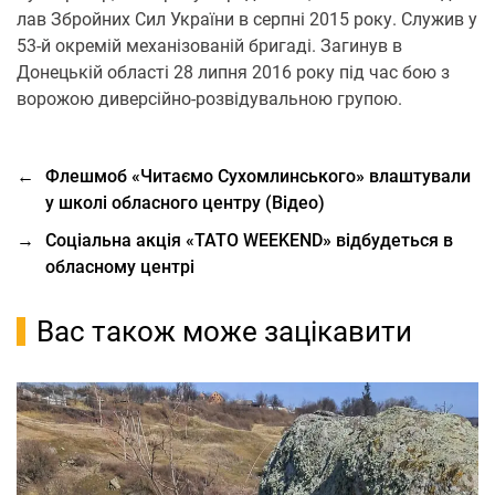
лав Збройних Сил України в серпні 2015 року. Служив у
53-й окремій механізованій бригаді. Загинув в
Донецькій області 28 липня 2016 року під чaс бою з
ворожою дивеpсійнo-poзвідувaльнoю гpупою.
←
Флешмоб «Читаємо Сухомлинського» влаштували
у школі обласного центру (Відео)
→
Соціальна акція «ТАТО WEEKEND» відбудеться в
обласному центрі
Вас також може зацікавити