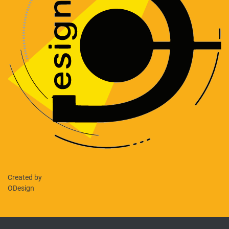
Created by
ODesign