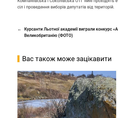
Компаніївська і Соколівська ОТГ нині проходять
сіл і проведення виборів депутатів від територій.
←
Курсанти Льотної академії виграли конкурс «А
Великобританію (ФОТО)
Вас також може зацікавити