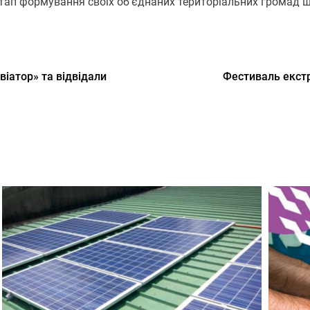
 етап формування своїх об’єднаних територіальних громад
віатор» та відвідали
Фестиваль екстр