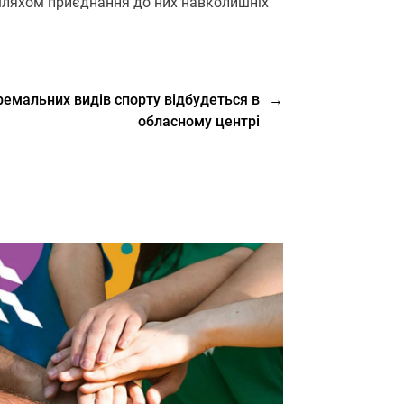
 шляхом приєднання до них навколишніх
емальних видів спорту відбудеться в
→
обласному центрі