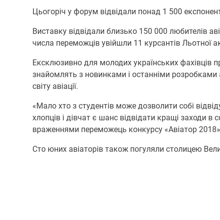
Цьогоріч у форум відвідали понад 1 500 експонент
Виставку відвідали близько 150 000 любителів авіа
числа переможців увійшли 11 курсантів Льотної ак
Ексклюзивно для молодих українських фахівців пре
знайомлять з новинками і останніми розробками а
світу авіації.
«Мало хто з студентів може дозволити собі відві
хлопців і дівчат є шанс відвідати кращі заходи в 
враженнями переможець конкурсу «Авіатор 2018»,
Сто юних авіаторів також погуляли столицею Вели