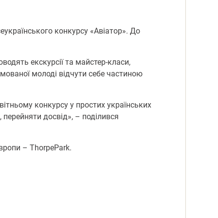
всеукраїнського конкурсу «Авіатор». До
водять екскурсії та майстер-класи,
ямованої молоді відчути себе частиною
світньому конкурсу у простих українських
, перейняти досвід», – поділився
вропи – ThorpePark.