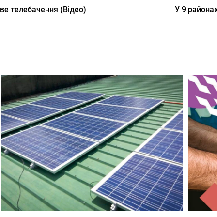
ве телебачення (Відео)
У 9 района