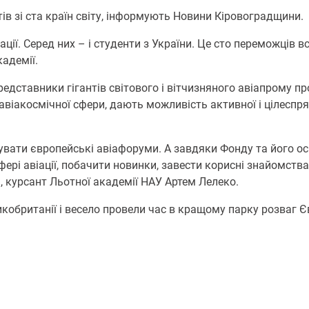
ів зі ста країн світу, інформують Новини Кіровоградщини.
ції. Серед них – і студенти з України. Це сто переможців 
адемії.
дставники гігантів світового і вітчизняного авіапрому про
віакосмічної сфери, дають можливість активної і цілеспр
дувати європейські авіафоруми. А завдяки Фонду та його о
сфері авіації, побачити новинки, завести корисні знайомства
 курсант Льотної академії НАУ Артем Лелеко.
кобританії і весело провели час в кращому парку розваг Є