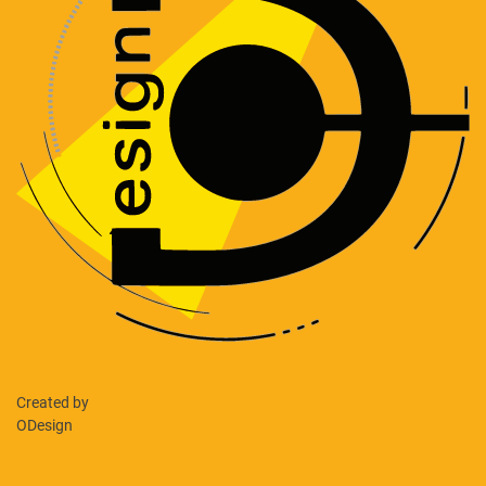
Created by
ODesign