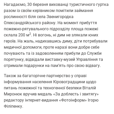
Нагадаємо, 30 березня вихованці туристичного гуртка
разом із своїм керівником помітили займання
рослинності біля села Звенигородка
Олександрійського району. На момент прибуття
пожежно-рятувального підрозділу площа пожежі
2
склала 200 м
. Ні вогонь, ні дим не злякали юних
героїв. На жаль, надихавшись диму, діти потребували
медичної допомоги, проте наразі вони добре себе
почувають та із задоволенням прибули до Служби
порятунку, відвідали виставку-музей Управління та
отримали подарунки на пам’ять про свою відвагу.
Також за багаторічне партнерство у справі
інформування населення Кіровоградщини щодо
питань пожежної та техногенної безпеки Віталій
Миронюк вручив медаль «За доблесть і звитягу»
редактору інтернет-видання «Фотоінформ» Ігорю
Філіпенку.