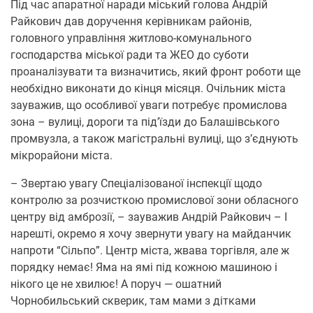
Під час апаратної наради міський голова Андрій
Райкович дав доручення керівникам районів,
головного управління житлово-комунального
господарства міської ради та ЖЕО до суботи
проаналізувати та визначитись, який фронт роботи ще
необхідно виконати до кінця місяця. Очільник міста
зауважив, що особливої уваги потребує промислова
зона – вулиці, дороги та під’їзди до Балашівського
промвузла, а також магістральні вулиці, що з’єднують
мікрорайони міста.
– Звертаю увагу Спеціалізованої інспекції щодо
контролю за розчисткою промислової зони обласного
центру від амброзії, – зауважив Андрій Райкович – І
нарешті, окремо я хочу звернути увагу на майданчик
напроти “Сільпо”. Центр міста, жвава торгівля, але ж
порядку немає! Яма на ямі під кожною машиною і
нікого це не хвилює! А поруч — ошатний
Чорнобильський скверик, там мами з дітками