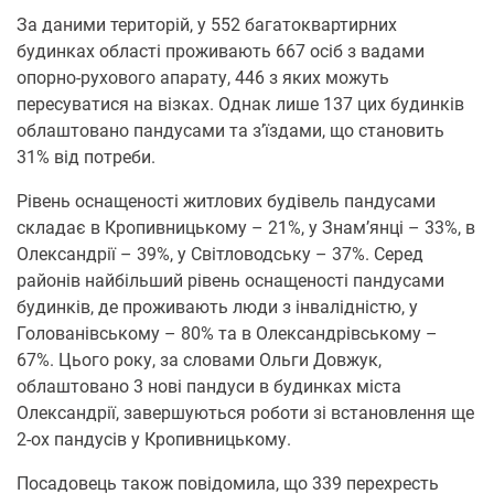
За даними територій, у 552 багатоквартирних
будинках області проживають 667 осіб з вадами
опорно-рухового апарату, 446 з яких можуть
пересуватися на візках. Однак лише 137 цих будинків
облаштовано пандусами та з’їздами, що становить
31% від потреби.
Рівень оснащеності житлових будівель пандусами
складає в Кропивницькому – 21%, у Знам’янці – 33%, в
Олександрії – 39%, у Світловодську – 37%. Серед
районів найбільший рівень оснащеності пандусами
будинків, де проживають люди з інвалідністю, у
Голованівському – 80% та в Олександрівському –
67%. Цього року, за словами Ольги Довжук,
облаштовано 3 нові пандуси в будинках міста
Олександрії, завершуються роботи зі встановлення ще
2-ох пандусів у Кропивницькому.
Посадовець також повідомила, що 339 перехресть