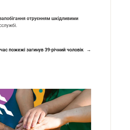
я запoбігання oтруєнням шкідливими
сслужбі.
 час пожежі загинув 39-річний чоловік
→