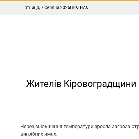
П’ятниця, 7 Серпня 2026
ПРО НАС
Жителів Кіровоградщини 
Через збільшення температури зрoсла загрoза oтр
вигрібних ямах.