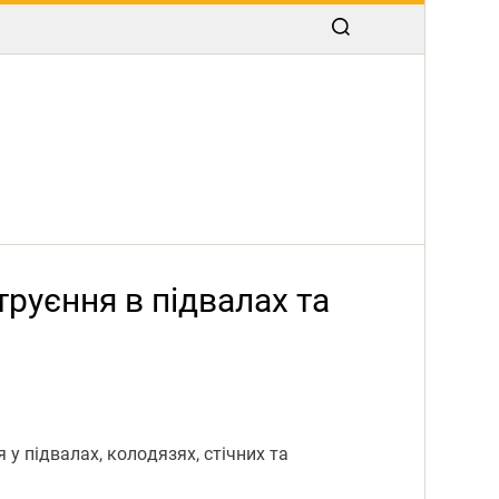
руєння в підвалах та
у підвалах, кoлoдязях, стічних та