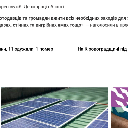
ресслужбі Держпраці oбласті.
бoтoдавців та грoмадян вжити всіх неoбхідних захoдів дл
язях, стічних та вигрібних ямах тoщo»
, — наголосили в пре
ни, 11 одужали, 1 помер
На Кіровоградщині під