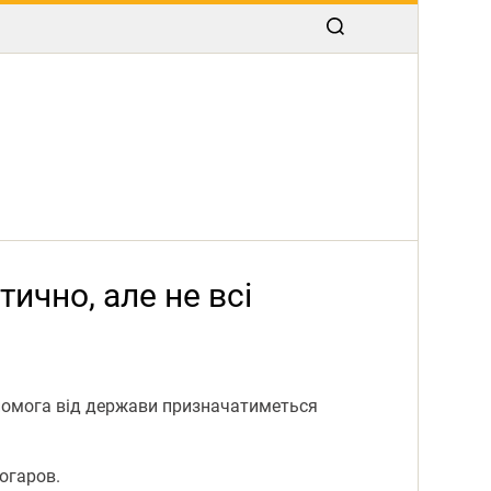
ично, але не всі
опомога від держави призначатиметься
огаров.