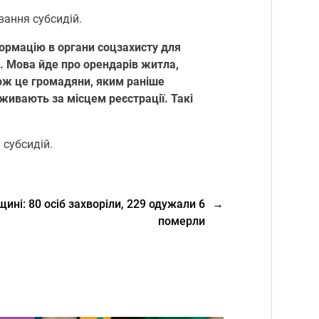
вання субсидій.
формацію в органи соцзахисту для
. Мова йде про орендарів житла,
ож це громадяни, яким раніше
оживають за місцем реєстрації. Такі
 субсидій.
ині: 80 осіб захворіли, 229 одужали 6
→
померли