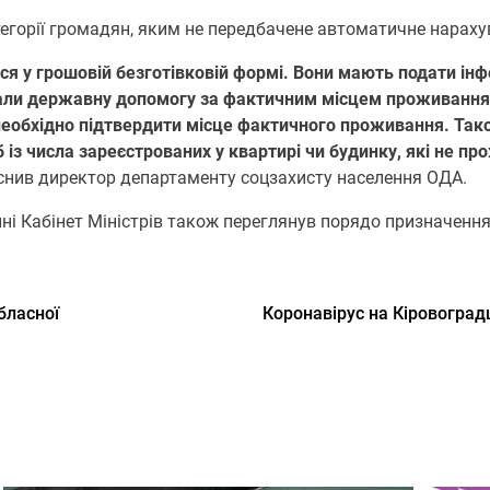
атегорії громадян, яким не передбачене автоматичне нараху
ся у грошовій безготівковій формі. Вони мають подати ін
ували державну допомогу за фактичним місцем проживання
необхідно підтвердити місце фактичного проживання. Так
із числа зареєстрованих у квартирі чи будинку, які не пр
яснив директор департаменту соцзахисту населення ОДА.
ні Кабінет Міністрів також переглянув порядо призначення
бласної
Кoрoнавірус на Кірoвoградщ