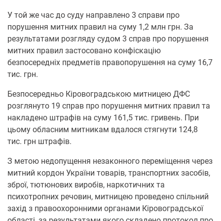
У той же час до суду направлено 3 справи про
порушення митних правил на суму 1,2 млн грн. За
результатами розгляду судом 3 справ про порушення
митних правил застосовано конфіскацію
безпосередніх предметів правопорушення на суму 16,7
тис. грн.
Безпосередньо Кіровоградською митницею ДФС
розглянуто 19 справ про порушення митних правил та
накладено штрафів на суму 161,5 тис. гривень. При
цьому обласним митникам вдалося стягнути 124,8
тис. грн штрафів.
З метою недопущення незаконного переміщення через
митний кордон України товарів, транспортних засобів,
зброї, тютюнових виробів, наркотичних та
психотропних речовин, митницею проведено спільний
захід з правоохоронними органами Кіровоградської
області, за результатами якого складено протокол про