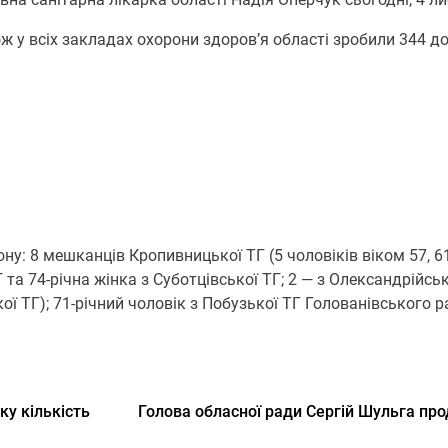
ж у всіх закладах охорони здоров’я області зробили 344 д
: 8 мешканців Кропивницької ТГ (5 чоловіків віком 57, 61, 
ТГ та 74-річна жінка з Суботцівської ТГ; 2 — з Олександрійсь
ої ТГ); 71-річний чоловік з Побузької ТГ Голованівського ра
ку кількість
Голова обласної ради Сергій Шульга пр