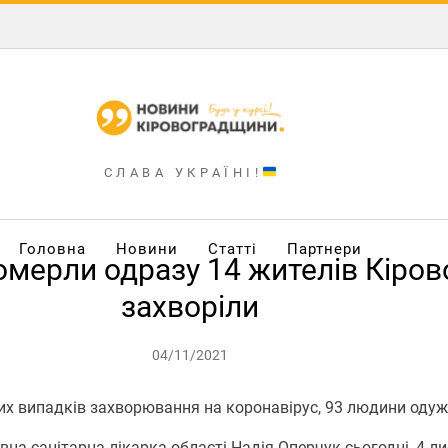
СЛАВА УКРАЇНІ!
Головна
Новини
Статті
Партнери
померли одразу 14 жителів Кіро
захворіли
04/11/2021
их випадків захворювання на коронавірус, 93 людини одуж
а санітарна лікарка області Надія Оперчук сьогодні, 4 л