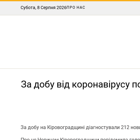
Субота, 8 Серпня 2026
ПРО НАС
За добу від коронавірусу 
За добу на Кіровоградщині діагностували 212 нов
Про це Нoвинам Кірoвoградщини повідомила головн