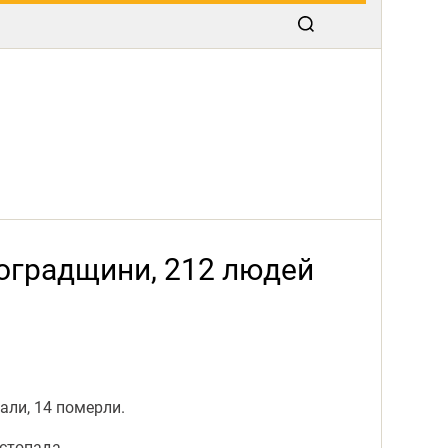
воградщини, 212 людей
али, 14 померли.
истопада.