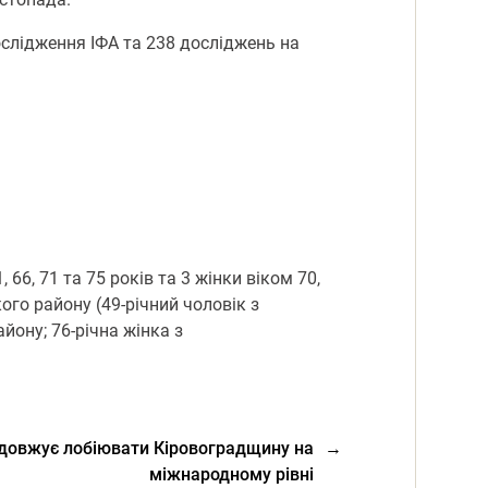
ослідження ІФА та 238 досліджень на
66, 71 та 75 років та 3 жінки віком 70,
кого району (49-річний чоловік з
йону; 76-річна жінка з
одовжує лобіювати Кіровоградщину на
→
міжнародному рівні