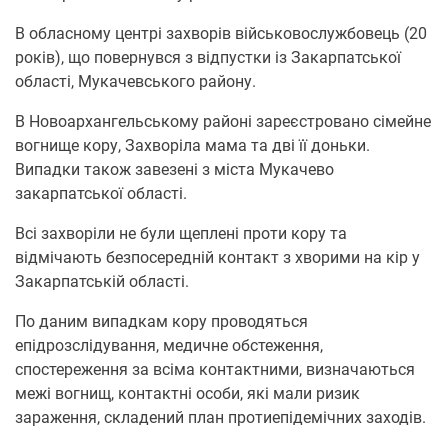
В обласному центрі захворів військовослужбовець (20
років), що повернувся з відпустки із Закарпатської
області, Мукачевського району.
В Новоархангельському районі зареєстровано сімейне
вогнище кору, Захворіла мама та дві її доньки.
Випадки також завезені з міста Мукачево
закарпатської області.
Всі захворіли не були щеплені проти кору та
відмічають безпосередній контакт з хворими на кір у
Закарпатській області.
По даним випадкам кору проводяться
епідрозслідування, медичне обстеження,
спостереження за всіма контактними, визначаються
межі вогнищ, контактні особи, які мали ризик
зараження, складений план протиепідемічних заходів.