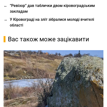
←
“Ревізор” дав таблички двом кіровоградським
закладам
→
У Кіровограді на зліт зібралися молоді вчителі
області
Вас також може зацікавити