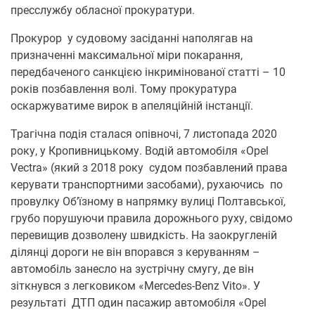
пресслужбу обласної прокуратури.
Прокурор у судовому засіданні наполягав на
призначенні максимальної міри покарання,
передбаченого санкцією інкримінованої статті – 10
років позбавлення волі. Тому прокуратура
оскаржуватиме вирок в апеляційній інстанції.
Трагічна подія сталася опівночі, 7 листопада 2020
року, у Кропивницькому. Водій автомобіля «Opel
Vectra» (який з 2018 року судом позбавлений права
керувати транспортними засобами), рухаючись по
провулку Об’їзному в напрямку вулиці Полтавської,
грубо порушуючи правила дорожнього руху, свідомо
перевищив дозволену швидкість. На заокругленій
ділянці дороги не він впорався з керуванням –
автомобіль занесло на зустрічну смугу, де він
зіткнувся з легковиком «Mercedes-Benz Vito». У
результаті ДТП один пасажир автомобіля «Opel