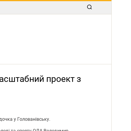
масштабний проект з
дочка у Голованівську.
молоді та спорту ОДА Володимир