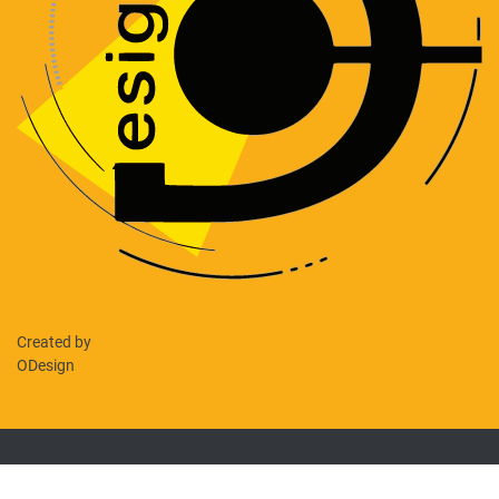
Created by
ODesign