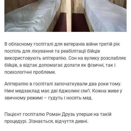
В обласному госпіталі для ветеранів війни третій рік
поспіль для лікування та реабілітації бійців
використовують апітерапію. Сон на вулику розслабляє
бійців, а відтак допомагає долати як фізичні, так і
психологічні проблеми.
Апітерапію в госпіталі започаткували два роки тому.
Нині медзаклад має дві бджолині сім’ї. Кожна живе у
звичному режимі – гудуть і носять мед.
Пацієнт госпіталю Роман Друзь уперше на такій
процедурі. Зізнається, відчуття дивні.