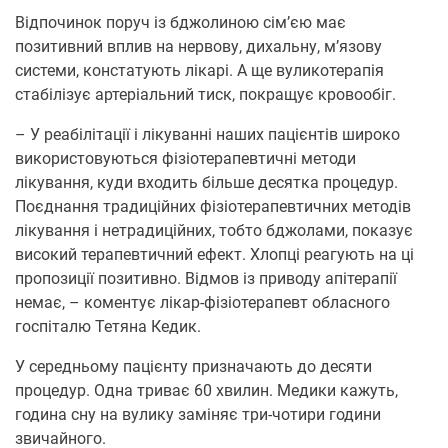
Відпочинок поруч із бджолиною сім’єю має
позитивний вплив на нервову, дихальну, м’язову
системи, констатують лікарі. А ще вуликотерапія
стабілізує артеріальний тиск, покращує кровообіг.
– У реабілітації і лікуванні наших пацієнтів широко
використовуються фізіотерапевтичні методи
лікування, куди входить більше десятка процедур.
Поєднання традиційних фізіотерапевтичних методів
лікування і нетрадиційних, тобто бджолами, показує
високий терапевтичний ефект. Хлопці реагують на ці
пропозиції позитивно. Відмов із приводу апітерапії
немає, – коментує лікар-фізіотерапевт обласного
госпіталю Тетяна Кедик.
У середньому пацієнту призначають до десяти
процедур. Одна триває 60 хвилин. Медики кажуть,
година сну на вулику заміняє три-чотири години
звичайного.