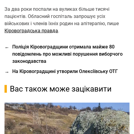
За два роки поспали на вуликах більше тисячі
пацієнтів. Обласний госпіталь запрошує усіх
військових і членів їхніх родин на апітерапію, пише
Кіровоградська правда
.
←
Полiцiя Кіровоградщини отримала майже 80
повiдомлень про можливi порушення виборчого
законодавства
→
На Кіровоградщині утворили Олексіївську ОТГ
Вас також може зацікавити