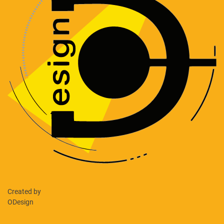
Created by
ODesign