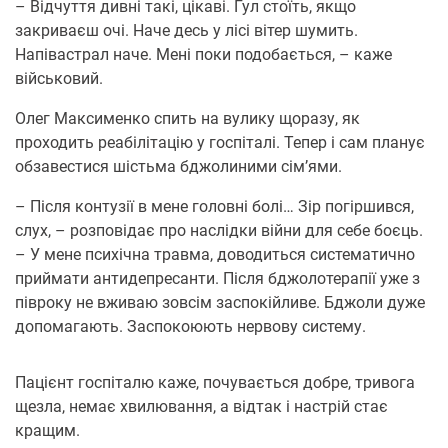
– Відчуття дивні такі, цікаві. Гул стоїть, якщо
закриваєш очі. Наче десь у лісі вітер шумить.
Напівастрал наче. Мені поки подобається, – каже
військовий.
Олег Максименко спить на вулику щоразу, як
проходить реабілітацію у госпіталі. Тепер і сам планує
обзавестися шістьма бджолиними сім’ями.
– Після контузії в мене головні болі… Зір погіршився,
слух, – розповідає про наслідки війни для себе боєць.
– У мене психічна травма, доводиться систематично
приймати антидепресанти. Після бджолотерапії уже з
півроку не вживаю зовсім заспокійливе. Бджоли дуже
допомагають. Заспокоюють нервову систему.
Пацієнт госпіталю каже, почувається добре, тривога
щезла, немає хвилювання, а відтак і настрій стає
кращим.