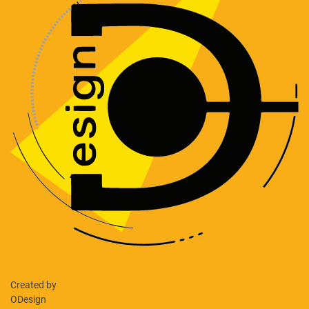
Created by
ODesign