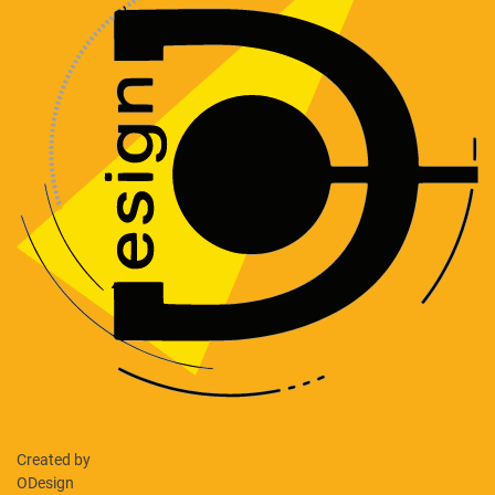
Created by
ODesign