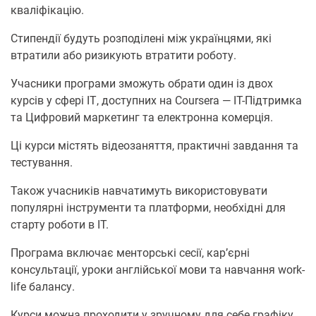
кваліфікацію.
Стипендії будуть розподілені між українцями, які
втратили або ризикують втратити роботу.
Учасники програми зможуть обрати один із двох
курсів у сфері ІТ, доступних на Coursera — IT-Підтримка
та Цифровий маркетинг та електронна комерція.
Ці курси містять відеозаняття, практичні завдання та
тестування.
Також учасників навчатимуть використовувати
популярні інструменти та платформи, необхідні для
старту роботи в ІT.
Програма включає менторські сесії, кар’єрні
консультації, уроки англійської мови та навчання work-
life балансу.
Курси можна проходити у зручному для себе графіку,