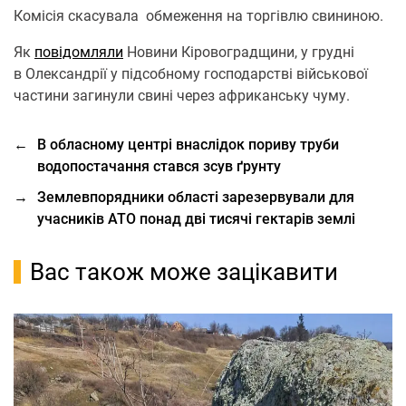
Комісія скасувала обмеження на торгівлю свининою.
Як
повідомляли
Новини Кіровоградщини, у грудні
в Олександрії у підсобному господарстві військової
частини загинули свині через африканську чуму.
←
В обласному центрі внаслідок пориву труби
водопостачання стався зсув ґрунту
→
Землевпорядники області зарезервували для
учасників АТО понад дві тисячі гектарів землі
Вас також може зацікавити