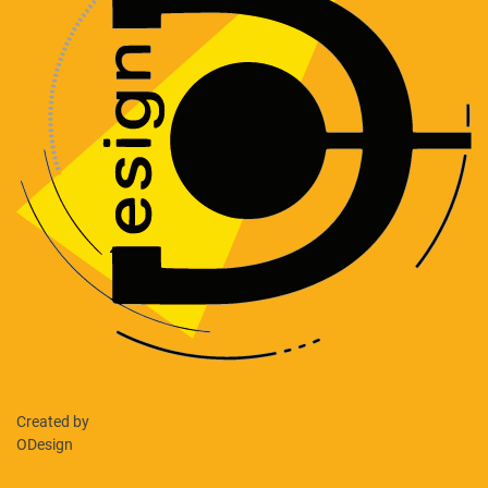
Created by
ODesign