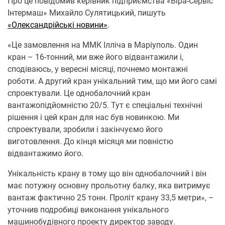
Про це повідомив керівник підприємства «Віра-Сервіс
Інтермаш» Михайло Сулятицький, пишуть
«Олександрійські новини»
.
«Це замовлення на ММК Ілліча в Маріуполь. Один
кран – 16-тонний, ми вже його відвантажили і,
сподіваюсь, у вересні місяці, почнемо монтажні
роботи. А другий кран унікальний тим, що ми його самі
спроектували. Це однобалочний кран
вантажопідйомністю 20/5. Тут є спеціальні технічні
рішення і цей кран для нас був новинкою. Ми
спроектували, зробили і закінчуємо його
виготовлення. До кінця місяця ми повністю
відвантажимо його.
Унікальність крану в тому що він однобалочний і він
має потужну основну прольотну балку, яка витримує
вантаж фактично 25 тонн. Проліт крану 33,5 метри», –
уточнив подробиці виконання унікального
машинобудівного проекту директор заводу.