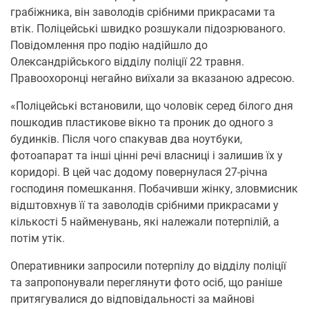
грабіжника, він заволодів срібними прикрасами та
втік. Поліцейські швидко розшукали підозрюваного.
Повідомлення про подію надійшло до
Олександрійського відділу поліції 22 травня.
Правоохоронці негайно виїхали за вказаною адресою.
«Поліцейські встановили, що чоловік серед білого дня
пошкодив пластикове вікно та проник до одного з
будинків. Після чого спакував два ноутбуки,
фотоапарат та інші цінні речі власниці і залишив їх у
коридорі. В цей час додому повернулася 27-річна
господиня помешкання. Побачивши жінку, зловмисник
відштовхнув її та заволодів срібними прикрасами у
кількості 5 найменувань, які належали потерпілій, а
потім утік.
Оперативники запросили потерпілу до відділу поліції
та запропонували переглянути фото осіб, що раніше
притягувалися до відповідальності за майнові