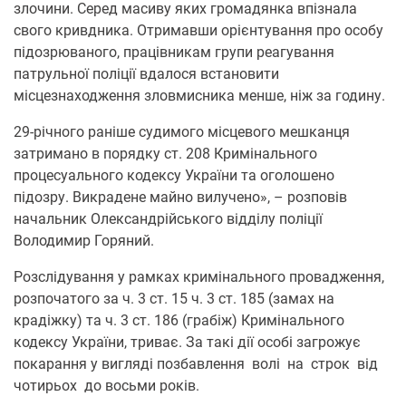
злочини. Серед масиву яких громадянка впізнала
свого кривдника. Отримавши орієнтування про особу
підозрюваного, працівникам групи реагування
патрульної поліції вдалося встановити
місцезнаходження зловмисника менше, ніж за годину.
29-річного раніше судимого місцевого мешканця
затримано в порядку ст. 208 Кримінального
процесуального кодексу України та оголошено
підозру. Викрадене майно вилучено», – розповів
начальник Олександрійського відділу поліції
Володимир Горяний.
Розслідування у рамках кримінального провадження,
розпочатого за ч. 3 ст. 15 ч. 3 ст. 185 (замах на
крадіжку) та ч. 3 ст. 186 (грабіж) Кримінального
кодексу України, триває. За такі дії особі загрожує
покарання у вигляді позбавлення волі на строк від
чотирьох до восьми років.