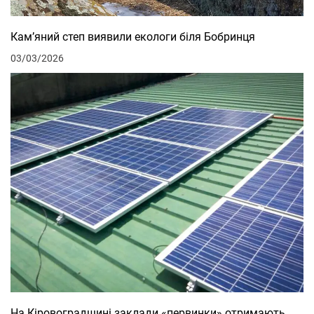
Кам’яний степ виявили екологи біля Бобринця
03/03/2026
На Кіровоградщині заклади «первинки» отримають