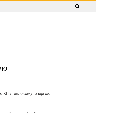
ло
ає КП «Теплокомуненерго».