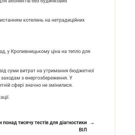
для абонентів без будинкових
ристанням котелень на нетрадиційних
лад, у Кропивницькому ціна на тепло для
від суми витрат на утримання бюджетної
а заходам з енергозбереження. У
тній сфері значно не змінилися.
ації.
 понад тисячу тестів для діагностики
→
ВІЛ