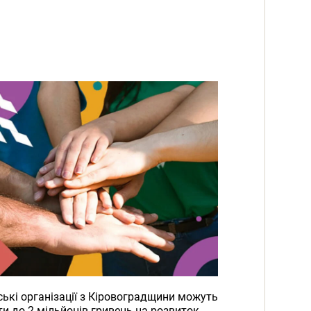
ькі організації з Кіровоградщини можуть
и до 2 мільйонів гривень на розвиток