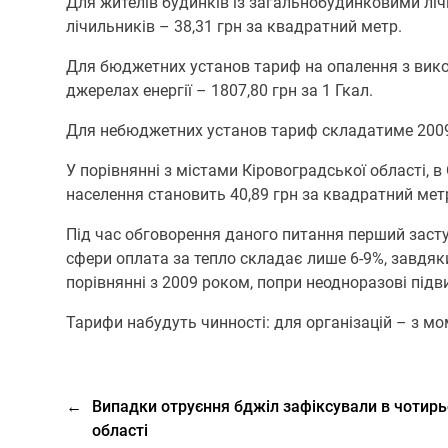
Для жителів будинків із загальнобудинковими ліч
лічильників – 38,31 грн за квадратний метр.
Для бюджетних установ тариф на опалення з викор
джерелах енергії – 1807,80 грн за 1 Гкал.
Для небюджетних установ тариф складатиме 2009,
У порівнянні з містами Кіровоградської області, 
населення становить 40,89 грн за квадратний метр,
Під час обговорення даного питання перший заст
сфери оплата за тепло складає лише 6-9%, завдяк
порівнянні з 2009 роком, попри неодноразові підв
Тарифи набудуть чинності: для організацій – з моме
←
Випадки отруєння бджіл зафіксували в чотирь
області