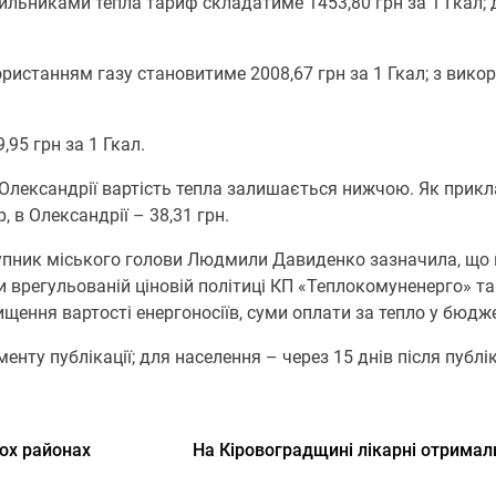
ильниками тепла тариф складатиме 1453,80 грн за 1 Гкал; 
истанням газу становитиме 2008,67 грн за 1 Гкал; з вико
95 грн за 1 Гкал.
в Олександрії вартість тепла залишається нижчою. Як прик
 в Олександрії – 38,31 грн.
упник міського голови Людмили Давиденко зазначила, що 
и врегульованій ціновій політиці КП «Теплокомуненерго» т
ищення вартості енергоносіїв, суми оплати за тепло у бюдже
нту публікації; для населення – через 15 днів після публік
ох районах
На Кіровоградщині лікарні отримали