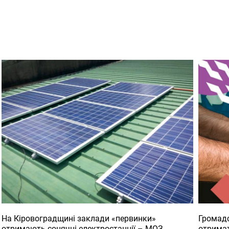
На Кіровоградщині заклади «первинки»
Громадс
отримають сонячні електростанції – МОЗ
отримат