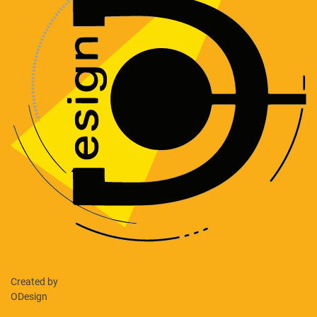
Created by
ODesign