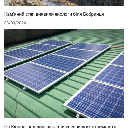
Кам’яний степ виявили екологи біля Бобринця
03/03/2026
На Кіровоградщині заклади «первинки» отримають