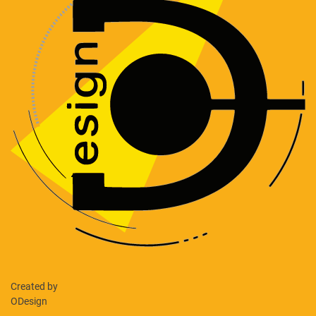
Created by
ODesign