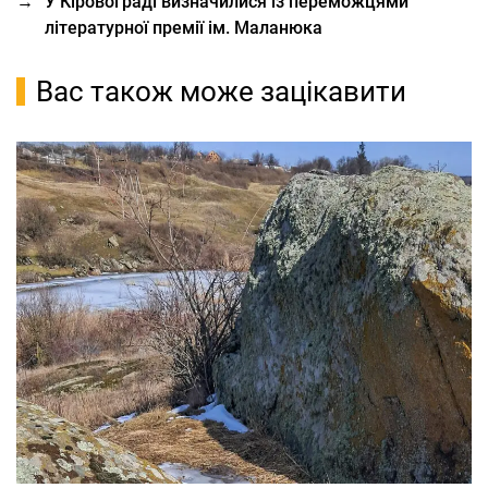
→
У Кіровограді визначилися із переможцями
літературної премії ім. Маланюка
Вас також може зацікавити