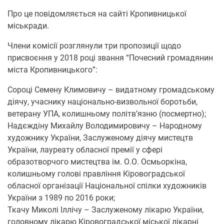
Про це повідомляється на сайті Кропивницької
міськради.
Члени комісії розглянули три пропозиції щодо
присвоєння у 2018 році звання “Почесний громадянин
міста Кропивницького”:
Сороці Семену Климовичу – видатному громадському
діячу, учаснику національно-визвольної боротьби,
ветерану УПА, колишньому політв’язню (посмертно);
Надєждіну Михайлу Володимировичу – Народному
художнику України, Заслуженому діячу мистецтв
України, лауреату обласної премії у сфері
образотворчого мистецтва ім. О.О. Осмьоркіна,
колишньому голові правління Кіровоградської
обласної організації Національної спілки художників
України з 1989 по 2016 роки;
Ткачу Миколі Іллічу – Заслуженому лікарю України,
головному лікарю Кіровоградської міської лікарні