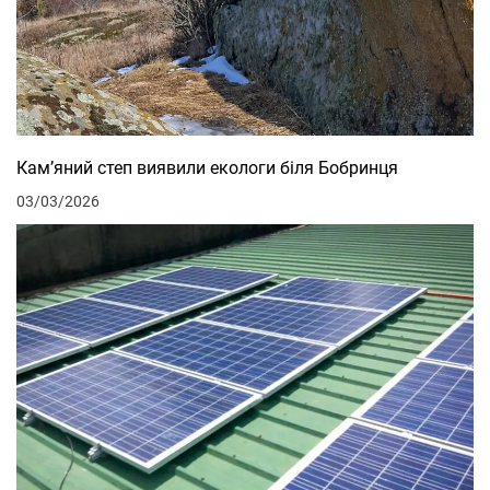
Кам’яний степ виявили екологи біля Бобринця
03/03/2026