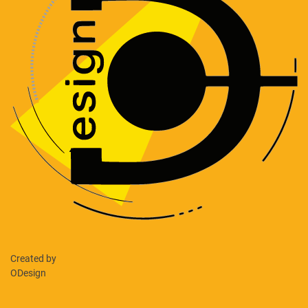
Created by
ODesign