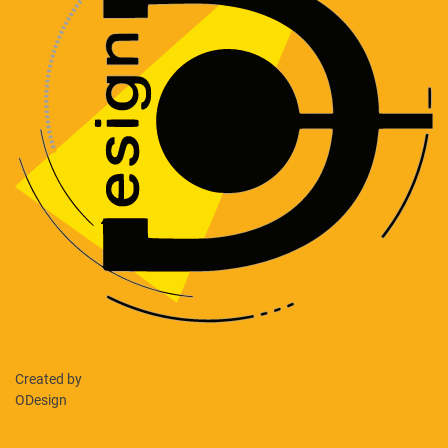
Created by
ODesign