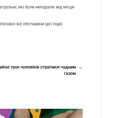
трульні, які були неподалік від місця
ясовує всі обставини цієї події.
йоні троє чоловіків отруїлися чадним
→
газом