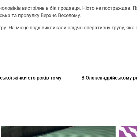
чоловіків вистрілив в бік продавця. Ніхто не постраждав. Па
умська та провулку Верхнє Веселому.
у. На місце події викликали слідчо-оперативну групу, яка з’
ської жінки сто років тому
В Олександрійському ра