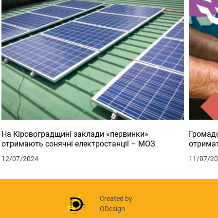
На Кіровоградщині заклади «первинки»
Громадс
отримають сонячні електростанції – МОЗ
отримат
12/07/2024
11/07/2
Created by
ODesign