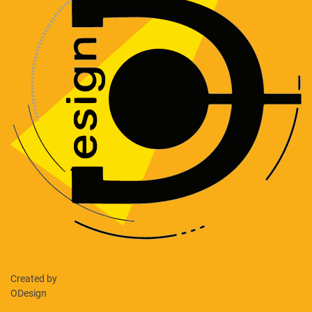
Created by
ODesign