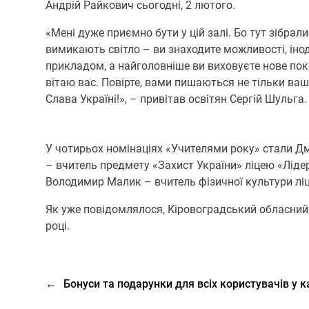
Андрій Райкович сьогодні, 2 лютого.
«Мені дуже приємно бути у цій залі. Бо тут зібрал
вимикають світло – ви знаходите можливості, інод
прикладом, а найголовніше ви виховуєте нове поко
вітаю вас. Повірте, вами пишаються не тільки ваш
Слава Україні!», – привітав освітян Сергій Шульга.
У чотирьох номінаціях «Учителями року» стали Д
– вчитель предмету «Захист України» ліцею «Ліде
Володимир Малик – вчитель фізичної культури ліц
Як уже повідомлялося, Кіровоградський обласний ц
році.
←
Бонуси та подарунки для всіх користувачів у 