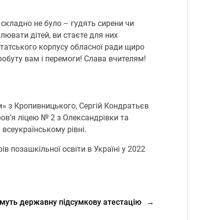
и складно не було – гудять сирени чи
лювати дітей, ви стаєте для них
путатського корпусу обласної ради щиро
робуту вам і перемоги! Слава вчителям!
» з Кропивницького, Сергій Кондратьєв
ов’я ліцею № 2 з Олександрівки та
всеукраїнському рівні.
в позашкільної освіти в Україні у 2022
атимуть державну підсумкову атестацію
→