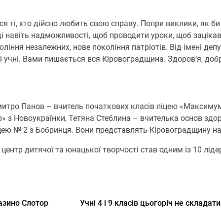
ися ті, хто дійсно любить свою справу. Попри виклики, як б
і навіть надможливості, щоб проводити уроки, щоб зацікав
ління незалежних, нове покоління патріотів. Від імені де
і учні. Вами пишається вся Кіровоградщина. Здоров‘я, доб
митро Панов – вчитель початкових класів ліцею «Максимум
р» з Новоукраїнки, Тетяна Стеблина – вчителька основ здор
ею № 2 з Бобринця. Вони представлять Кіровоградщину на 
ентр дитячої та юнацької творчості став одним із 10 лідері
казино Слотор
Учні 4 і 9 класів цьогоріч не склад