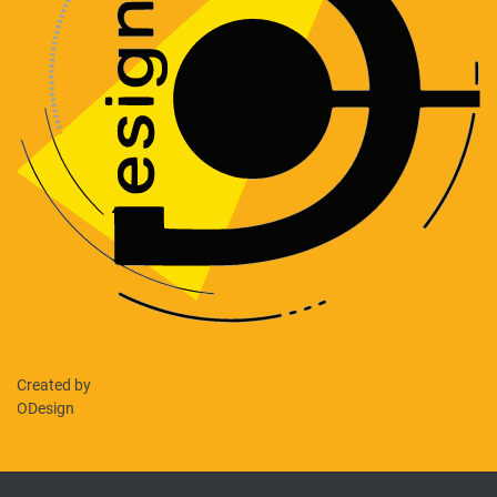
Created by
ODesign