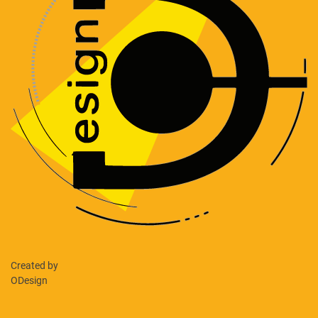
Created by
ODesign