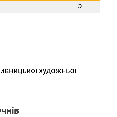
пивницької художньої
учнів