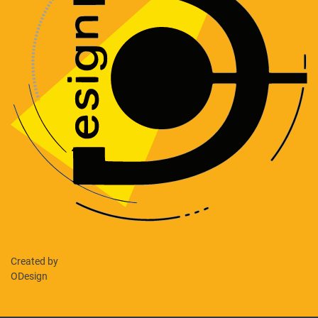
Created by
ODesign