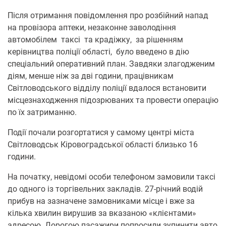
Після отримання повідомлення про розбійний напад
на провізора аптеки, незаконне заволодіння
автомобілем таксі та крадіжку, за рішенням
керівництва поліції області, було введено в дію
спеціальний оперативний план. Завдяки злагодженим
діям, менше ніж за дві години, працівникам
Світловодського відділу поліції вдалося встановити
місцезнаходження підозрюваних та провести операцію
по їх затриманню.
Події почали розгортатися у самому центрі міста
Світловодськ Кіровоградської області близько 16
години.
На початку, невідомі особи телефоном замовили таксі
до одного із торгівельних закладів. 27-річний водій
прибув на зазначене замовниками місце і вже за
кілька хвилин вирушив за вказаною «клієнтами»
адресою. Дорогою пасажири попросили зупинити авто