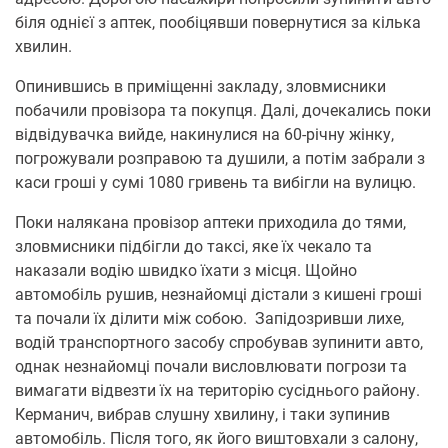
біля однієї з аптек, пообіцявши повернутися за кілька
хвилин.
Опинившись в приміщенні закладу, зловмисники
побачили провізора та покупця. Далі, дочекались поки
відвідувачка вийде, накинулися на 60-річну жінку,
погрожували розправою та душили, а потім забрали з
каси гроші у сумі 1080 гривень та вибігли на вулицю.
Поки налякана провізор аптеки приходила до тями,
зловмисники підбігли до таксі, яке їх чекало та
наказали водію швидко їхати з місця. Щойно
автомобіль рушив, незнайомці дістали з кишені гроші
та почали їх ділити між собою. Запідозривши лихе,
водій транспортного засобу спробував зупинити авто,
однак незнайомці почали висловлювати погрози та
вимагати відвезти їх на територію сусіднього району.
Керманич, вибрав слушну хвилину, і таки зупинив
автомобіль. Після того, як його виштовхали з салону,