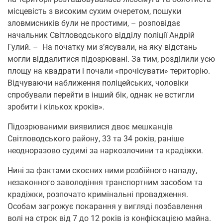
місцевість з високим сухим очеретом, пошуки
зловмисників були не простими, – розповідає
начальник Світловодського відділу поліції Андрій
Гулий. – На початку ми з’ясували, на яку відстань
могли віддалитися підозрювані. За тим, розділили усю
площу на квадрати і почали «прочісувати» територію.
Відчуваючи наближення поліцейських, чоловіки
спробували перейти в інший бік, однак не встигли
зробити і кількох кроків».
Підозрюваними виявилися двоє мешканців
Світловодського району, 33 та 34 років, раніше
неодноразово судимі за наркозлочини та крадіжки.
Нині за фактами скоєних ними розбійного нападу,
незаконного заволодіння транспортним засобом та
крадіжки, розпочато кримінальні провадження.
Особам загрожує покарання у вигляді позбавлення
волі на строк від 7 до 12 років із конфіскацією майна.