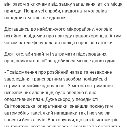
він, разом з ключами від замку запалення, втік з місця
пригоди. Попри усі спроби, наздогнати чоловіка
нападникам так і не вдалося.
Діставшись до найближчого мікрорайону, чоловік
негайно повідомив про пригоду правоохоронців. А тим
часом зателефонувала до поліції і провізор аптеки.
Для того, аби знайти і затримати підозрюваних,
працівникам поліції знадобилося менше двох годин.
«Повідомлення про розбійний напад та незаконне
заволодіння транспортним засобом поліцейські
отримали майже одночасно. З метою затримання
небезпечних злочинців, було введено в дію
оперативний план. Дуже скоро, у передмісті
Світловодська, оперативники знайшли покинутим
автомобіль таксі, який нападники так і не змогли
завести без ключів. Враховуючи, що за кілька метрів
на території розташовувалась лісосмуга та болотиста