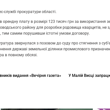
с-службі прокуратури області.
в орендну плату в розмірі 123 тисяч грн за використання 
тловодського району для розробки родовища кварцитів, не 
, тим самим порушивши істотні умови договору.
ратура звернулася з позовом до суду про стягнення з суб
ернення державі земельної ділянки промислового призначен
а в повному обсязі.
вників видання «Вечірня газета»
У Малій Висці запрац