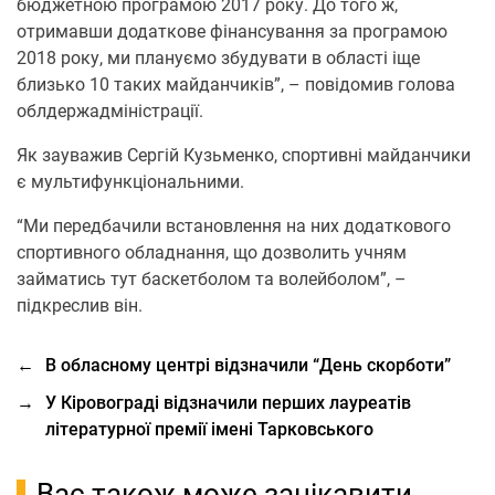
бюджетною програмою 2017 року. До того ж,
отримавши додаткове фінансування за програмою
2018 року, ми плануємо збудувати в області іще
близько 10 таких майданчиків”, – повідомив голова
облдержадміністрації.
Як зауважив Сергій Кузьменко, спортивні майданчики
є мультифункціональними.
“Ми передбачили встановлення на них додаткового
спортивного обладнання, що дозволить учням
займатись тут баскетболом та волейболом”, –
підкреслив він.
←
В обласному центрі відзначили “День скорботи”
→
У Кіровограді відзначили перших лауреатів
літературної премії імені Тарковського
Вас також може зацікавити