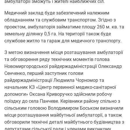
амбулаторії зможуть і жителі найближчих сіл.
Медичний заклад буде забезпечений належним
обладнанням та службовим транспортом. Згідно з
проектом, амбулаторія займатиме площу 260 м. кв. та
земельну ділянку 0,5 га. На території також буде
службове житло та гараж для медичного транспорту.
З метою визначення місця розташування амбулаторії
та обговорення ряду технічних моментів голова
Новомиргородської райдержадміністрації Олександр
Сенченко, перший заступник голови
райдержадміністрації Людмила Чорномор та
начальник КЗ «Центр первинної медико-санітарної
допомоги» Оксана Криворучко здійснили робочу
поїздку до села Панчеве. Керівники району спільно з
сільським головою Володимиром Боськом визначили
місце розташування майбутньої амбулаторії, а також
обговорили технічні деталі майбутнього будівництва з
депутатами сільської ради і членами виконкому.