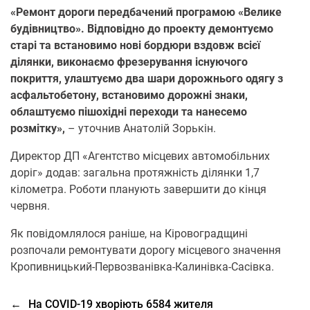
«Ремонт дороги передбачений програмою «Велике
будівництво». Відповідно до проекту демонтуємо
старі та встановимо нові бордюри вздовж всієї
ділянки, виконаємо фрезерування існуючого
покриття, улаштуємо два шари дорожнього одягу з
асфальтобетону, встановимо дорожні знаки,
облаштуємо пішохідні переходи та нанесемо
розмітку»,
– уточнив Анатолій Зорькін.
Директор ДП «Агентство місцевих автомобільних
доріг» додав: загальна протяжність ділянки 1,7
кілометра. Роботи планують завершити до кінця
червня.
Як повідомлялося раніше, на Кіровоградщині
розпочали ремонтувати дорогу місцевого значення
Кропивницький-Первозванiвка-Калинiвка-Сасiвка.
←
На COVID-19 хворіють 6584 жителя