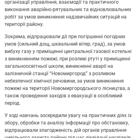
організації управління, взаємодії та практичного
виконання аварійно-рятувальних та відновлювальних
робіт за умов виникнення надзвичайних ситуацій на
території району.
Зокрема, відпрацювали дії при погіршенні погодних
умов (сильний дощ, шквальний вітер, град), за умов
вибуху газу у приміщенні центральної газової котельні
з виникненням пожежі, при розливі ртуті у приміщенні
загальноосвітньої школи, виникненні аварії на
залізничній станції “Новомиргород” з розливом
небезпечної хімічної речовини, за умов виникнення
пожежі на території Новомиргородського лісництва, а
також проведення заходів з евакуації в особливий
період.
У ході навчань зосередили увагу на практичних діях із
збору, обробки та аналізу інформації про обстановку,
відпрацювали злагодженість дій органів управління
цивільного захисту району під час ліквідації наслідків