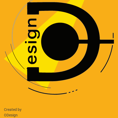
Created by
ODesign