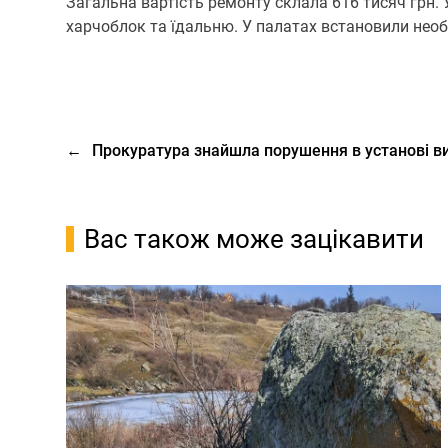
Загальна вартість ремонту склала 616 тисяч грн. У
харчоблок та їдальню. У палатах встановили необ
←
Прокуратура знайшла порушення в установі в
Вас також може зацікавити