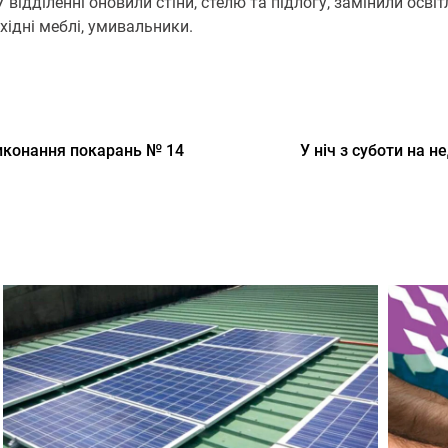
 відділенні оновили стіни, стелю та підлогу, замінили осві
хідні меблі, умивальники.
иконання покарань № 14
У ніч з суботи на н