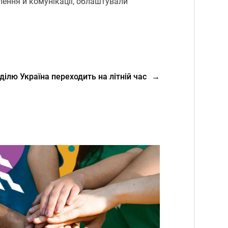
тлення й комунікації, облаштували
еділю Україна переходить на літній час
→