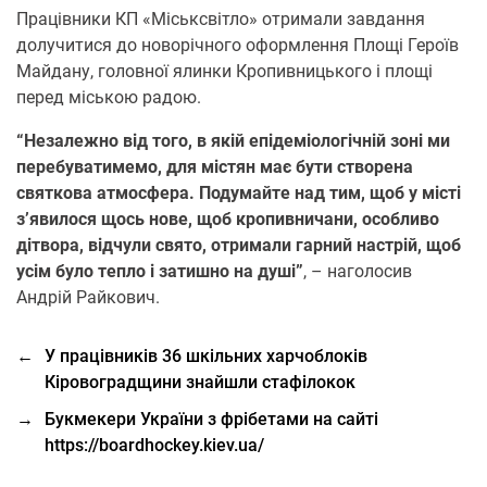
Працівники КП «Міськсвітло» отримали завдання
долучитися до новорічного оформлення Площі Героїв
Майдану, головної ялинки Кропивницького і площі
перед міською радою.
“Незалежно від того, в якій епідеміологічній зоні ми
перебуватимемо, для містян має бути створена
святкова атмосфера. Подумайте над тим, щоб у місті
з’явилося щось нове, щоб кропивничани, особливо
дітвора, відчули свято, отримали гарний настрій, щоб
усім було тепло і затишно на душі”
, – наголосив
Андрій Райкович.
←
У працівників 36 шкільних харчоблоків
Кіровоградщини знайшли стафілокок
→
Букмекери України з фрібетами на сайті
https://boardhockey.kiev.ua/